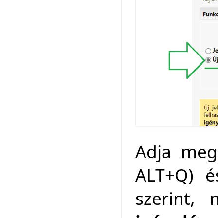
Adja meg
ALT+Q) és
szerint,