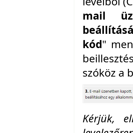
levélből (
mail üz
beállítá
kód
" men
beilleszt
szóköz a b
Kérjük, e
levelező