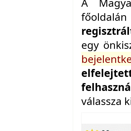
A Magyar
főoldalá
regisztrá
egy önkis
bejelentk
elfelejtet
felhaszná
válassza k