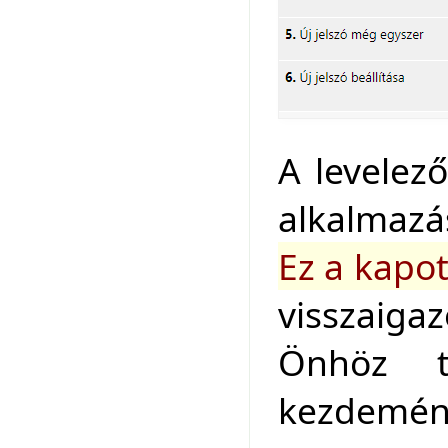
A levelez
alkalmazá
Ez a kapo
visszaiga
Önhöz ta
kezdemény