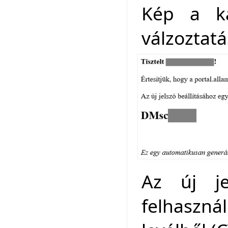
Kép a ka
válzoztat
Az új je
felhaszná