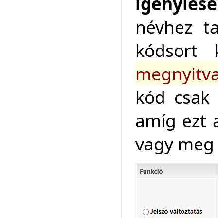
igénylése
névhez ta
kódsort 
megnyitva 
kód csak 
amíg ezt a
vagy meg 